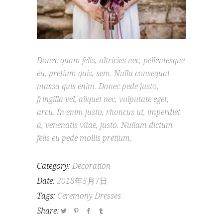
Donec quam felis, ultricies nec, pellentesque
eu, pretium quis, sem. Nulla consequat
massa quis enim. Donec pede justo,
fringilla vel, aliquet nec, vulputate eget,
arcu. In enim justo, rhoncus ut, imperdiet
a, venenatis vitae, justo. Nullam dictum
felis eu pede mollis pretium.
Category:
Decoration
Date:
2018年5月7日
Tags:
Ceremony
Dresses
Share: